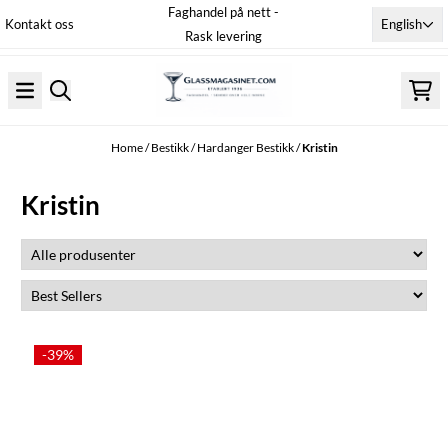
Faghandel på nett -
Skip to content
English
Kontakt oss
Rask levering
Home
/
Bestikk
/
Hardanger Bestikk
/
Kristin
Kristin
-39%