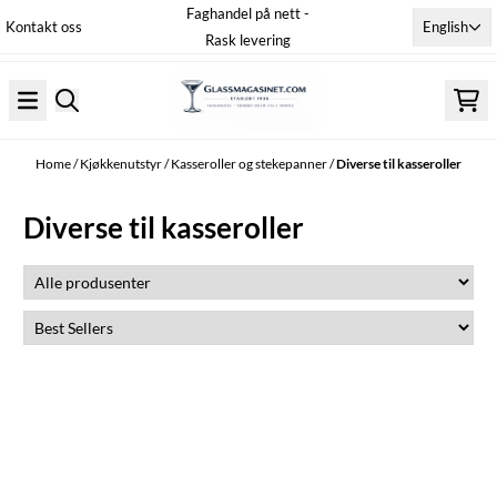
Faghandel på nett -
Skip to content
English
Kontakt oss
Rask levering
Home
/
Kjøkkenutstyr
/
Kasseroller og stekepanner
/
Diverse til kasseroller
Diverse til kasseroller