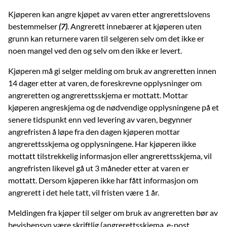
Kjøperen kan angre kjøpet av varen etter angrerettslovens
bestemmelser
(7)
. Angrerett innebærer at kjøperen uten
grunn kan returnere varen til selgeren selv om det ikke er
noen mangel ved den og selv om den ikke er levert.
Kjøperen må gi selger melding om bruk av angreretten innen
14 dager etter at varen, de foreskrevne opplysninger om
angreretten og angrerettsskjema er mottatt. Mottar
kjøperen angreskjema og de nødvendige opplysningene på et
senere tidspunkt enn ved levering av varen, begynner
angrefristen å løpe fra den dagen kjøperen mottar
angrerettsskjema og opplysningene. Har kjøperen ikke
mottatt tilstrekkelig informasjon eller angrerettsskjema, vil
angrefristen likevel gå ut 3 måneder etter at varen er
mottatt. Dersom kjøperen ikke har fått informasjon om
angrerett i det hele tatt, vil fristen være 1 år.
Meldingen fra kjøper til selger om bruk av angreretten bør av
bevishensyn være skriftlig (angrerettsskjema, e-post,