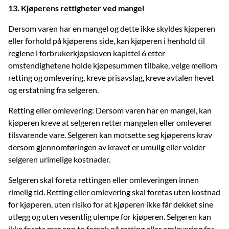
13. Kjøperens rettigheter ved mangel
Dersom varen har en mangel og dette ikke skyldes kjøperen
eller forhold på kjøperens side, kan kjøperen i henhold til
reglene i forbrukerkjøpsloven kapittel 6 etter
omstendighetene holde kjøpesummen tilbake, velge mellom
retting og omlevering, kreve prisavslag, kreve avtalen hevet
og erstatning fra selgeren.
Retting eller omlevering: Dersom varen har en mangel, kan
kjøperen kreve at selgeren retter mangelen eller omleverer
tilsvarende vare. Selgeren kan motsette seg kjøperens krav
dersom gjennomføringen av kravet er umulig eller volder
selgeren urimelige kostnader.
Selgeren skal foreta rettingen eller omleveringen innen
rimelig tid. Retting eller omlevering skal foretas uten kostnad
for kjøperen, uten risiko for at kjøperen ikke får dekket sine
utlegg og uten vesentlig ulempe for kjøperen. Selgeren kan
ikke foreta mer enn to forsøk på retting eller omlevering for