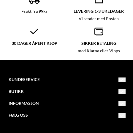
Frakt fra 99kr
LEVERING 1-3 UKEDAGER
Vi sender med Posten
30 DAGER ÅPENT KJØP
SIKKER BETALING
med Klarna eller Vipps
KUNDESERVICE
post@glassmagasinet.com
BUTIKK
Telefon: 57849222
Vilkår
INFORMASJON
Gate 1 116
Kontakt oss
Om oss
FØLG OSS
6700 Måløy
Opprett konto
Blogg
Facebook