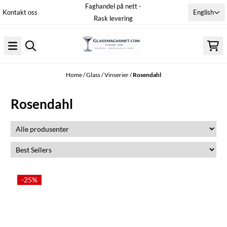
Faghandel på nett -
Skip to content
English
Kontakt oss
Rask levering
Home
/
Glass
/
Vinserier
/
Rosendahl
Rosendahl
-25%