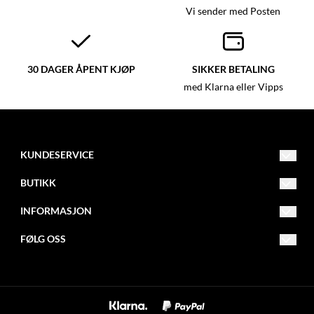
Vi sender med Posten
30 DAGER ÅPENT KJØP
SIKKER BETALING
med Klarna eller Vipps
KUNDESERVICE
post@glassmagasinet.com
BUTIKK
Telefon: 57849222
Vilkår
INFORMASJON
Gate 1 116
Kontakt oss
Om oss
FØLG OSS
6700 Måløy
Opprett konto
Blogg
Facebook
Logg inn
Nyhetsbrev
Instagram
Om informasjonskapsler