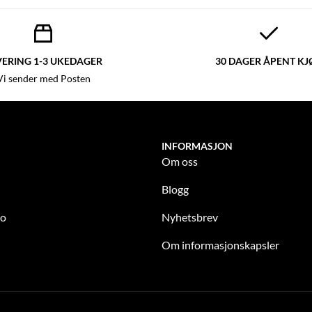
VERING 1-3 UKEDAGER
30 DAGER ÅPENT KJ
Vi sender med Posten
INFORMASJON
Om oss
Blogg
to
Nyhetsbrev
Om informasjonskapsler