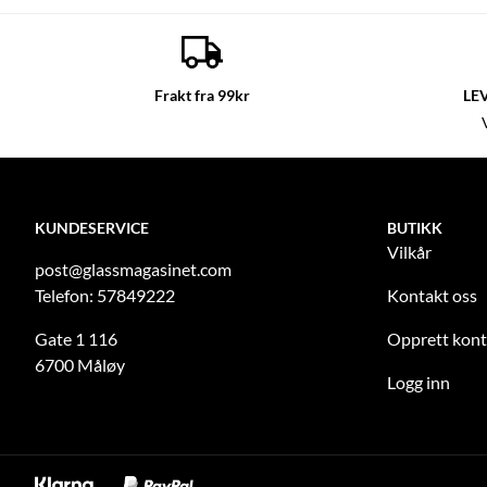
Frakt fra 99kr
LE
KUNDESERVICE
BUTIKK
Vilkår
post@glassmagasinet.com
Telefon: 57849222
Kontakt oss
Gate 1 116
Opprett kon
6700 Måløy
Logg inn