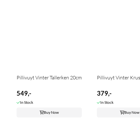
Pillivuyt Vinter Tallerken 20cm
Pillivuyt Vinter Kru
549,-
379,-
In Stock
In Stock
Buy Now
Buy Now