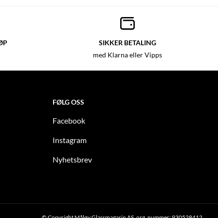
ØP
SIKKER BETALING
med Klarna eller Vipps
FØLG OSS
Facebook
Instagram
Nyhetsbrev
© Copyright Måløy Glassmagasin AS, org. nummer: 930528412