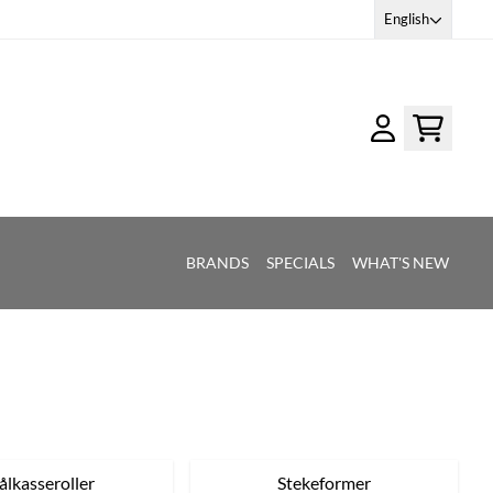
English
BRANDS
SPECIALS
WHAT'S NEW
ålkasseroller
Stekeformer