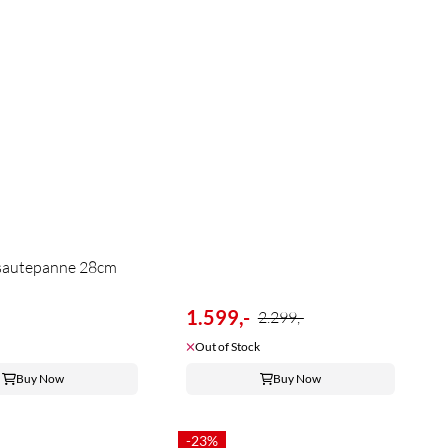
sautepanne 28cm
1.599,-
2.299,-
Out of Stock
Buy Now
Buy Now
-23%