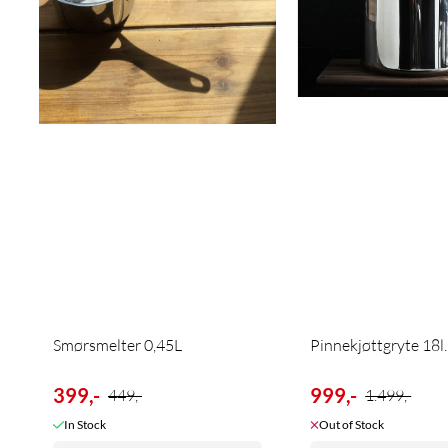
Smørsmelter 0,45L
Pinnekjøttgryte 18l.
399,-
999,-
449,-
1.499,-
In Stock
Out of Stock