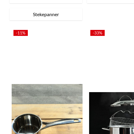
Stekepanner
-11%
-33%