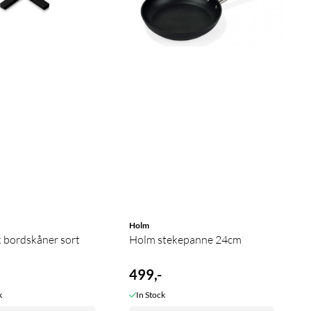
Holm
 bordskåner sort
Holm stekepanne 24cm
499,-
k
In Stock