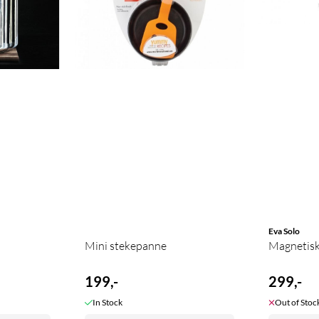
Eva Solo
Mini stekepanne
Magnetisk
199,-
299,-
In Stock
Out of Stoc