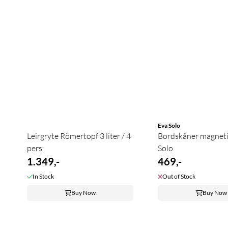
Eva Solo
Leirgryte Römertopf 3 liter / 4
Bordskåner magneti
pers
Solo
1.349,-
469,-
In Stock
Out of Stock
Buy Now
Buy Now