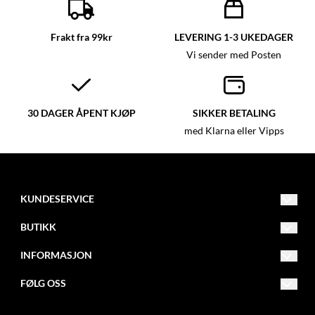
Frakt fra 99kr
LEVERING 1-3 UKEDAGER
Vi sender med Posten
30 DAGER ÅPENT KJØP
SIKKER BETALING
med Klarna eller Vipps
KUNDESERVICE
post@glassmagasinet.com
BUTIKK
Telefon: 57849222
Vilkår
INFORMASJON
Gate 1 116
Kontakt oss
Om oss
FØLG OSS
6700 Måløy
Opprett konto
Blogg
Facebook