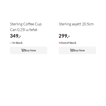
Sterling Coffee Cup
Sterling asjett 20.5cm
Can 0,25l u/tefat
349,-
299,-
In Stock
Out of Stock
Buy Now
Buy Now