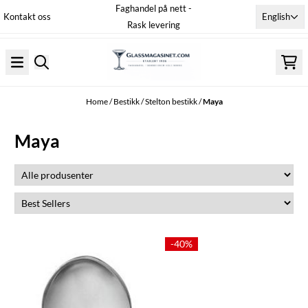
Faghandel på nett -
Skip to content
English
Kontakt oss
Rask levering
Home
/
Bestikk
/
Stelton bestikk
/
Maya
Maya
-40%