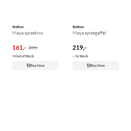
Stelton
Stelton
Maya spisekniv
Maya spisegaffel
161,-
219,-
269,-
Out of Stock
In Stock
Buy Now
Buy Now