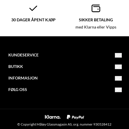
30 DAGER ÅPENT KJØP
SIKKER BETALING
med Klarna eller Vipps
KUNDESERVICE
post@glassmagasinet.com
BUTIKK
Telefon: 57849222
Vilkår
INFORMASJON
Gate 1 116
Kontakt oss
Om oss
FØLG OSS
6700 Måløy
Opprett konto
Blogg
Facebook
Logg inn
Nyhetsbrev
Instagram
Om informasjonskapsler
Nyhetsbrev
© Copyright Måløy Glassmagasin AS, org. nummer 930528412