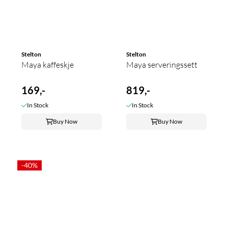
Stelton
Stelton
Maya kaffeskje
Maya serveringssett
169,-
819,-
In Stock
In Stock
Buy Now
Buy Now
-40%