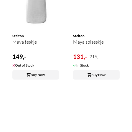
Stelton
Stelton
Maya teskje
Maya spiseskje
149,-
131,-
219,-
Out of Stock
In Stock
Buy Now
Buy Now