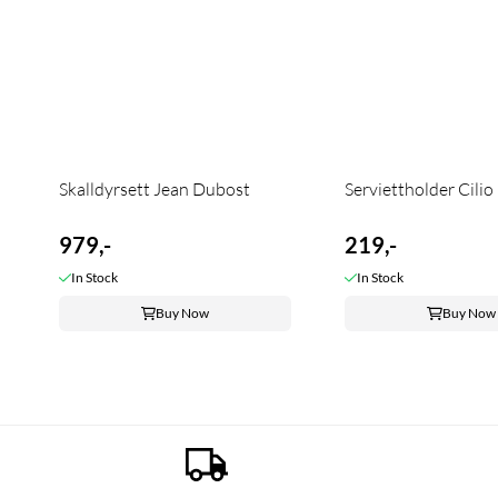
Skalldyrsett Jean Dubost
Serviettholder Cilio
979,-
219,-
In Stock
In Stock
Buy Now
Buy Now