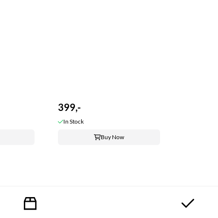
399,-
In Stock
Buy Now