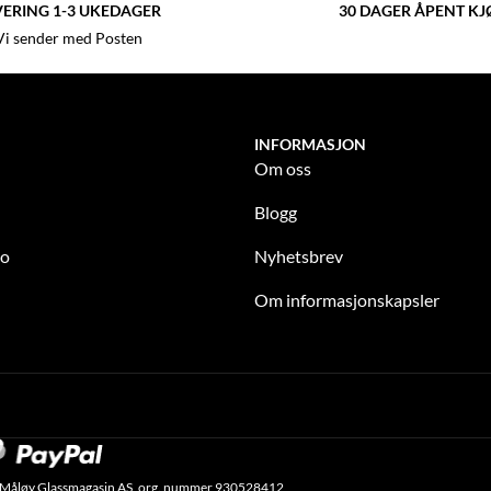
VERING 1-3 UKEDAGER
30 DAGER ÅPENT KJ
Vi sender med Posten
INFORMASJON
Om oss
Blogg
to
Nyhetsbrev
Om informasjonskapsler
 Måløy Glassmagasin AS, org. nummer 930528412