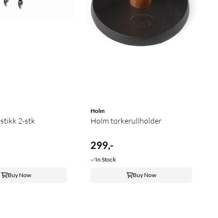
Holm
stikk 2-stk
Holm tørkerullholder
299,-
In Stock
Buy Now
Buy Now