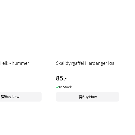
 i eik - hummer
Skalldyrgaffel Hardanger løs
85,-
In Stock
Buy Now
Buy Now