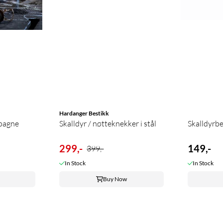
Hardanger Bestikk
pagne
Skalldyr / nøtteknekker i stål
Skalldyrbe
299,-
149,-
399,-
In Stock
In Stock
Buy Now