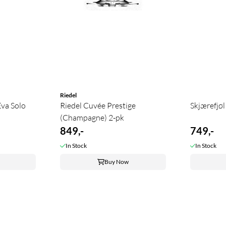
Riedel
Eva Solo
Riedel Cuvée Prestige
Skjærefjøl
(Champagne) 2-pk
849,-
749,-
In Stock
In Stock
Buy Now