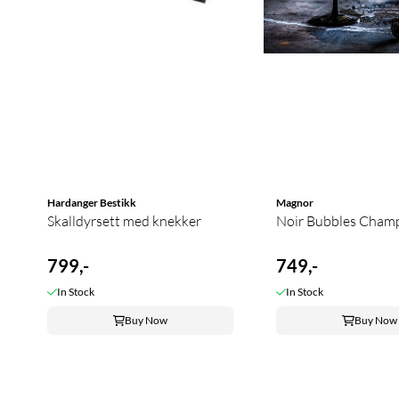
Hardanger Bestikk
Magnor
Skalldyrsett med knekker
Noir Bubbles Cham
799,-
749,-
In Stock
In Stock
Buy Now
Buy Now