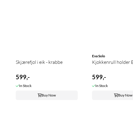
Eva Solo
Skjærefjøl i eik - krabbe
Kjøkkenrull holder 
599,-
599,-
In Stock
In Stock
Buy Now
Buy Now