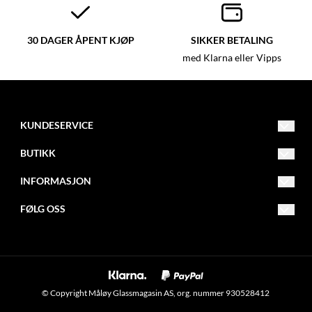
30 DAGER ÅPENT KJØP
SIKKER BETALING
med Klarna eller Vipps
KUNDESERVICE
post@glassmagasinet.com
BUTIKK
Telefon: 57849222
Vilkår
INFORMASJON
Gate 1 116
Kontakt oss
Om oss
FØLG OSS
6700 Måløy
Opprett konto
Blogg
Facebook
Logg inn
Nyhetsbrev
Instagram
Om informasjonskapsler
Nyhetsbrev
© Copyright Måløy Glassmagasin AS, org. nummer 930528412