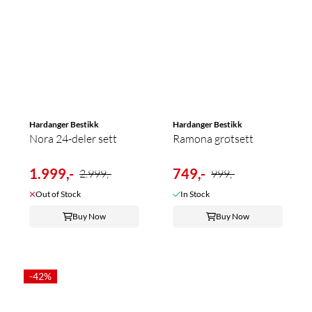
Hardanger Bestikk
Hardanger Bestikk
Nora 24-deler sett
Ramona grøtsett
1.999,-
749,-
2.999,-
999,-
Out of Stock
In Stock
Buy Now
Buy Now
-42%