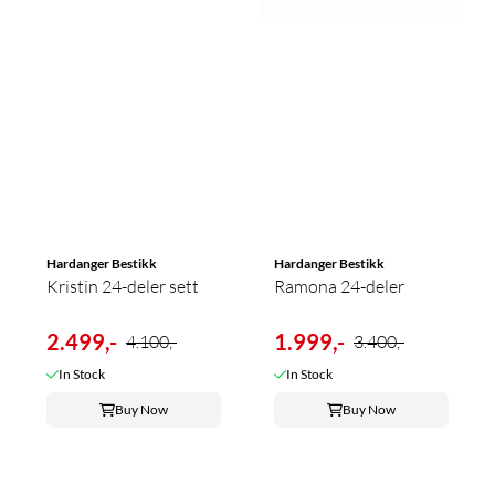
Hardanger Bestikk
Hardanger Bestikk
Kristin 24-deler sett
Ramona 24-deler
2.499,-
1.999,-
4.100,-
3.400,-
In Stock
In Stock
Buy Now
Buy Now