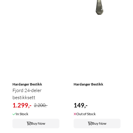
Hardanger Bestikk
Hardanger Bestikk
Fjord 24-deler
bestikksett
1.299,-
149,-
2.200,-
In Stock
Out of Stock
Buy Now
Buy Now