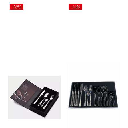
-39%
-41%