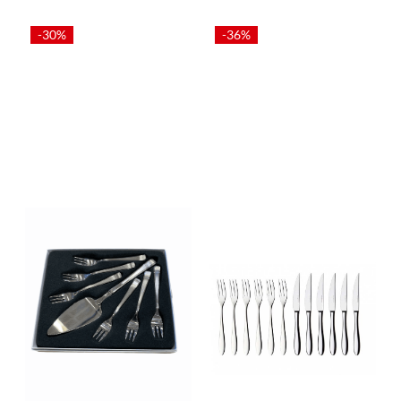
-30%
-36%