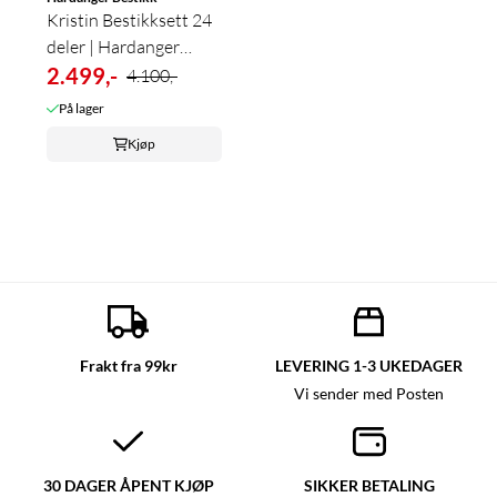
Kristin Bestikksett 24
deler | Hardanger
Bestikk ...
2.499,-
4.100,-
På lager
Kjøp
Frakt fra 99kr
LEVERING 1-3 UKEDAGER
Vi sender med Posten
30 DAGER ÅPENT KJØP
SIKKER BETALING