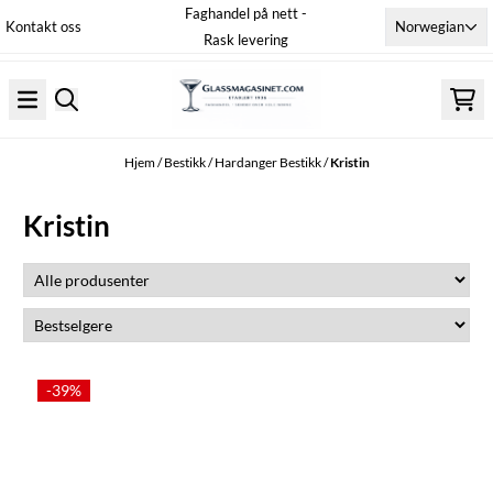
Faghandel på nett -
Hopp til innhold
Norwegian
Kontakt oss
Rask levering
Hjem
/
Bestikk
/
Hardanger Bestikk
/
Kristin
Kristin
-39%