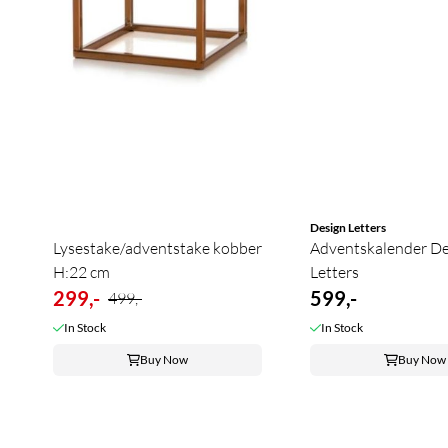
Design Letters
Lysestake/adventstake kobber
Adventskalender De
H:22 cm
Letters
299,-
599,-
499,-
In Stock
In Stock
Buy Now
Buy Now