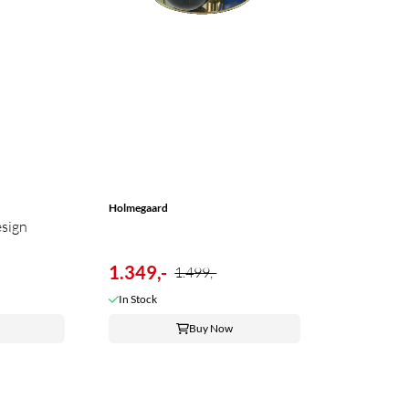
Holmegaard
sign
1.349,-
1.499,-
In Stock
Buy Now