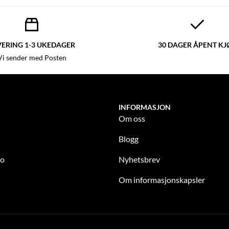
VERING 1-3 UKEDAGER
30 DAGER ÅPENT KJ
Vi sender med Posten
INFORMASJON
Om oss
Blogg
to
Nyhetsbrev
Om informasjonskapsler