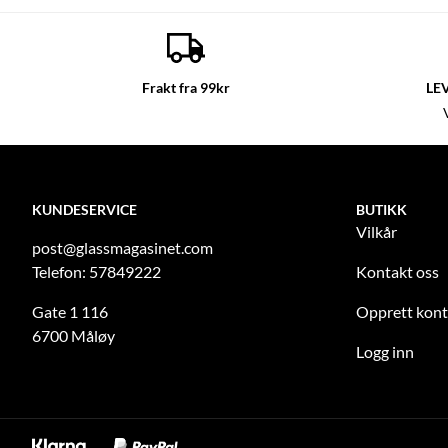
Frakt fra 99kr
LE
KUNDESERVICE
BUTIKK
Vilkår
post@glassmagasinet.com
Telefon: 57849222
Kontakt oss
Gate 1 116
Opprett kon
6700 Måløy
Logg inn