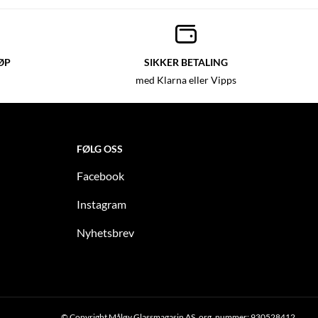
ØP
SIKKER BETALING
med Klarna eller Vipps
FØLG OSS
Facebook
Instagram
Nyhetsbrev
© Copyright Måløy Glassmagasin AS, org. nummer: 930528412