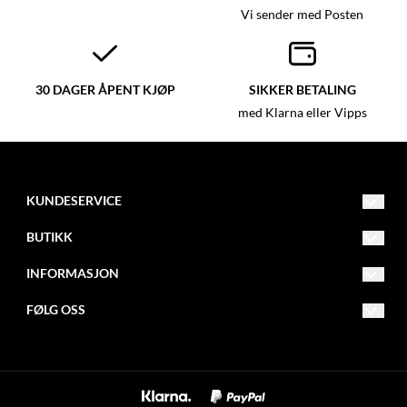
Vi sender med Posten
30 DAGER ÅPENT KJØP
SIKKER BETALING
med Klarna eller Vipps
KUNDESERVICE
post@glassmagasinet.com
BUTIKK
Telefon: 57849222
Vilkår
INFORMASJON
Gate 1 116
Kontakt oss
Om oss
FØLG OSS
6700 Måløy
Opprett konto
Blogg
Facebook
Logg inn
Nyhetsbrev
Instagram
Om informasjonskapsler