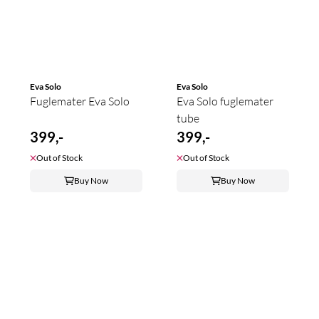
Eva Solo
Eva Solo
Fuglemater Eva Solo
Eva Solo fuglemater
tube
399,-
399,-
Out of Stock
Out of Stock
Buy Now
Buy Now