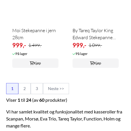
Moi Stekepanne i jern
By Tareq Taylor King
28cm
Edward Stekepanne
999,-
Dia 28 cm
999,-
1.499,-
1.099,-
På lager
På lager
Kjøp
Kjøp
1
2
3
Neste >>
Viser
1
til
24
(av
60
produkter)
Vi har samlet kvalitet og funksjonalitet med kasseroller fra
Scanpan, Morsø, Eva Trio, Tareq Taylor, Function, Holm og
mange flere.