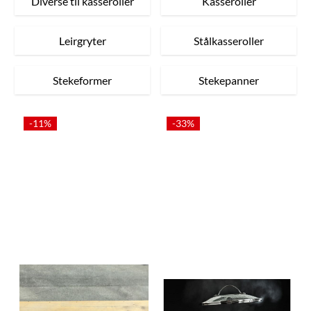
Diverse til kasseroller
Kasseroller
Leirgryter
Stålkasseroller
Stekeformer
Stekepanner
-11%
-33%