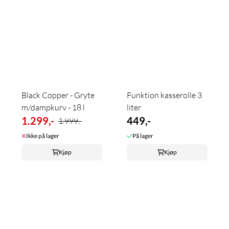
Black Copper - Gryte
Funktion kasserolle 3
m/dampkurv - 18 l
liter
1.299,-
449,-
1.999,-
Ikke på lager
På lager
Kjøp
Kjøp