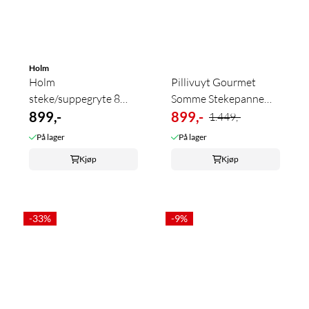
Holm
Holm
Pillivuyt Gourmet
steke/suppegryte 8
Somme Stekepanne
liter
899,-
28cm
899,-
1.449,-
På lager
På lager
Kjøp
Kjøp
-33%
-9%