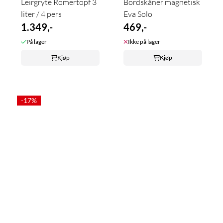
Leirgryte Römertopf 3
Bordskåner magnetisk
liter / 4 pers
Eva Solo
1.349,-
469,-
På lager
Ikke på lager
Kjøp
Kjøp
-17%