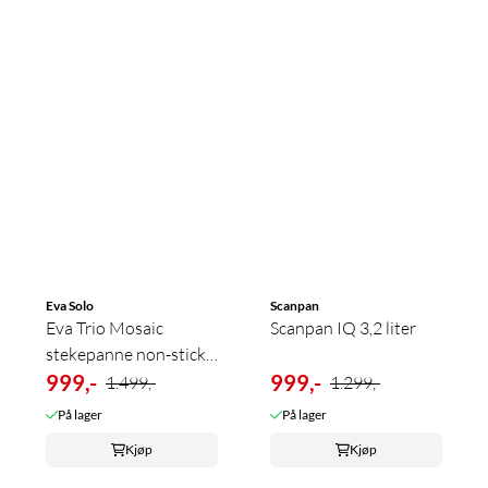
Eva Solo
Scanpan
Eva Trio Mosaic
Scanpan IQ 3,2 liter
stekepanne non-stick
28 cm
999,-
999,-
1.499,-
1.299,-
På lager
På lager
Kjøp
Kjøp