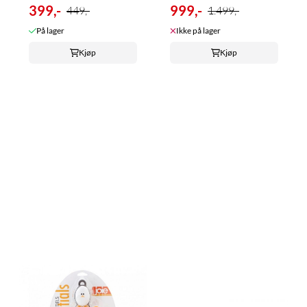
399,-
Stålgryte ...
999,-
449,-
1.499,-
På lager
Ikke på lager
Kjøp
Kjøp