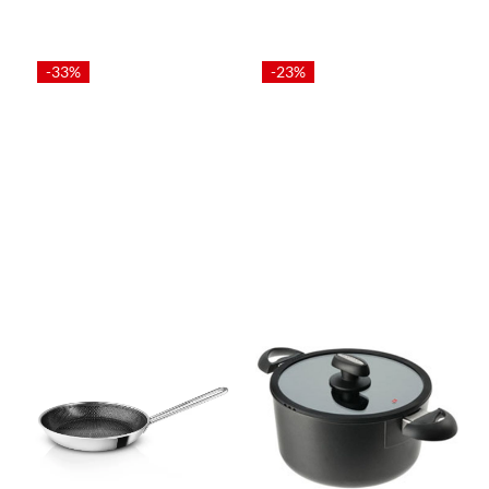
-33%
-23%