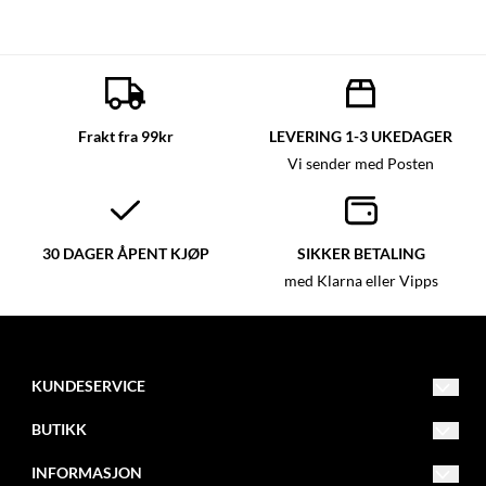
Frakt fra 99kr
LEVERING 1-3 UKEDAGER
Vi sender med Posten
30 DAGER ÅPENT KJØP
SIKKER BETALING
med Klarna eller Vipps
KUNDESERVICE
post@glassmagasinet.com
BUTIKK
Telefon: 57849222
Vilkår
INFORMASJON