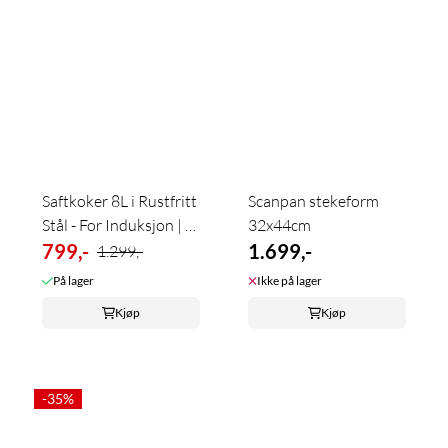
Saftkoker 8L i Rustfritt
Scanpan stekeform
Stål - For Induksjon | 5
32x44cm
...
799,-
1.699,-
1.299,-
På lager
Ikke på lager
Kjøp
Kjøp
-35%