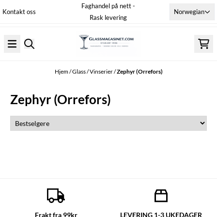
Faghandel på nett -
Hopp til innhold
Norwegian
Kontakt oss
Rask levering
Hjem
/
Glass
/
Vinserier
/
Zephyr (Orrefors)
Zephyr (Orrefors)
Frakt fra 99kr
LEVERING 1-3 UKEDAGER