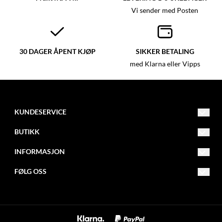
Vi sender med Posten
30 DAGER ÅPENT KJØP
SIKKER BETALING
med Klarna eller Vipps
KUNDESERVICE
post@glassmagasinet.com
BUTIKK
Telefon: 57849222
Vilkår
INFORMASJON
Gate 1 116
Kontakt oss
Om oss
FØLG OSS
6700 Måløy
Opprett konto
Blogg
Facebook
Logg inn
Nyhetsbrev
Instagram