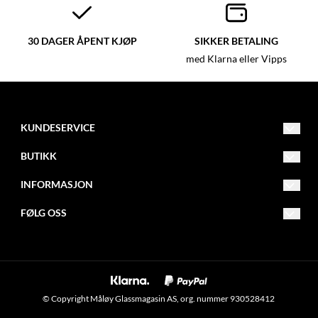
30 DAGER ÅPENT KJØP
SIKKER BETALING
med Klarna eller Vipps
KUNDESERVICE
post@glassmagasinet.com
BUTIKK
Telefon: 57849222
Vilkår
INFORMASJON
Gate 1 116
Kontakt oss
Om oss
FØLG OSS
6700 Måløy
Opprett konto
Blogg
Facebook
Logg inn
Nyhetsbrev
Instagram
Om informasjonskapsler
Nyhetsbrev
© Copyright Måløy Glassmagasin AS, org. nummer 930528412