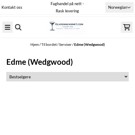
Faghandel på nett -
Hopp til innhold
Norwegian
Kontakt oss
Rask levering
Hjem
/
Til bordet
/
Serviser
/
Edme (Wedgwood)
Edme (Wedgwood)