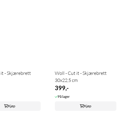
 it - Skjærebrett
Woll - Cut it - Skjærebrett
30x22,5 cm
399,-
På lager
Kjøp
Kjøp