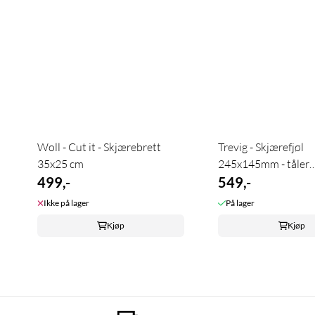
Woll - Cut it - Skjærebrett
Trevig - Skjærefjøl
35x25 cm
245x145mm - tåler
499,-
maskinvask
549,-
Ikke på lager
På lager
Kjøp
Kjøp