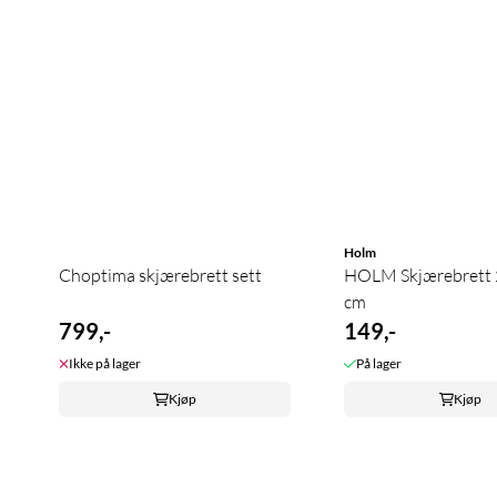
Holm
Choptima skjærebrett sett
HOLM Skjærebrett 2
cm
799,-
149,-
Ikke på lager
På lager
Kjøp
Kjøp