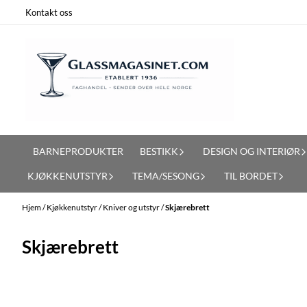
Hopp til innhold
Kontakt oss
BARNEPRODUKTER
BESTIKK
DESIGN OG INTERIØR
KJØKKENUTSTYR
TEMA/SESONG
TIL BORDET
Hjem
/
Kjøkkenutstyr
/
Kniver og utstyr
/
Skjærebrett
Skjærebrett