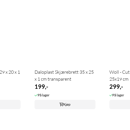
9 x 20 x 1
Daloplast Skjærebrett 35 x 25
Woll - Cut
x 1 cm transparent
25x19 cm
199,-
299,-
På lager
På lager
Kjøp