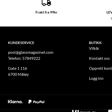
Frakt fra 99kr
LE
KUNDESERVICE
BUTIKK
Vilkår
post@glassmagasinet.com
Telefon: 57849222
Kontakt oss
Gate 1 116
Opprett kon
6700 Måløy
Logg inn