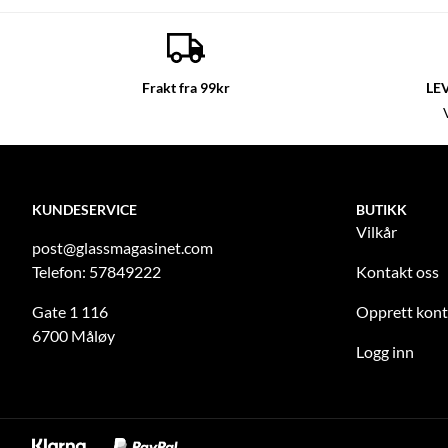
Frakt fra 99kr
LE
KUNDESERVICE
BUTIKK
Vilkår
post@glassmagasinet.com
Telefon: 57849222
Kontakt oss
Gate 1 116
Opprett kon
6700 Måløy
Logg inn