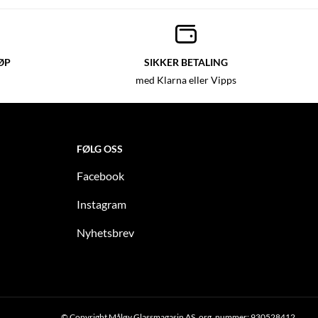
ØP
SIKKER BETALING
med Klarna eller Vipps
FØLG OSS
Facebook
Instagram
Nyhetsbrev
© Copyright Måløy Glassmagasin AS, org. nummer: 930528412