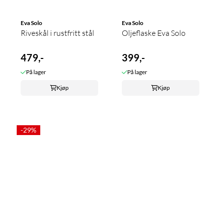
Eva Solo
Eva Solo
Riveskål i rustfritt stål
Oljeflaske Eva Solo
479,-
399,-
På lager
På lager
Kjøp
Kjøp
-29%