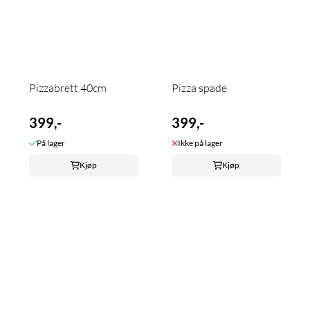
Pizzabrett 40cm
Pizza spade
399,-
399,-
På lager
Ikke på lager
Kjøp
Kjøp