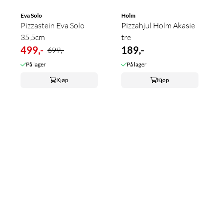
Eva Solo
Holm
Pizzastein Eva Solo
Pizzahjul Holm Akasie
35,5cm
tre
499,-
189,-
699,-
På lager
På lager
Kjøp
Kjøp