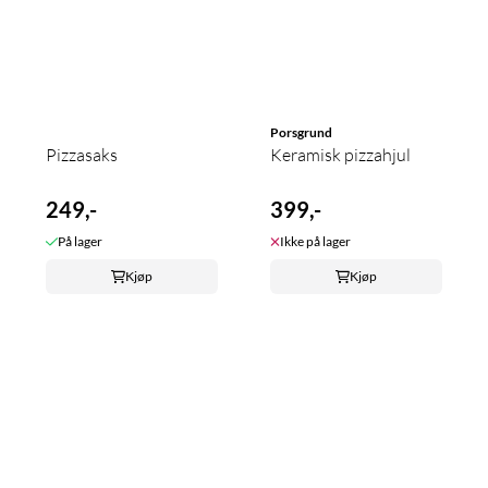
Porsgrund
Pizzasaks
Keramisk pizzahjul
249,-
399,-
På lager
Ikke på lager
Kjøp
Kjøp