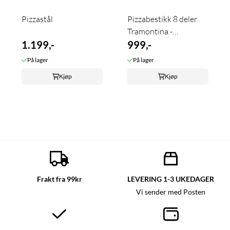
Pizzastål
Pizzabestikk 8 deler
Tramontina -
1.199,-
Polywood
999,-
På lager
På lager
Kjøp
Kjøp
Frakt fra 99kr
LEVERING 1-3 UKEDAGER
Vi sender med Posten