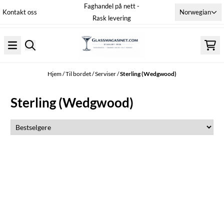
Faghandel på nett -
Hopp til innhold
Norwegian
Kontakt oss
Rask levering
Hjem
/
Til bordet
/
Serviser
/
Sterling (Wedgwood)
Sterling (Wedgwood)