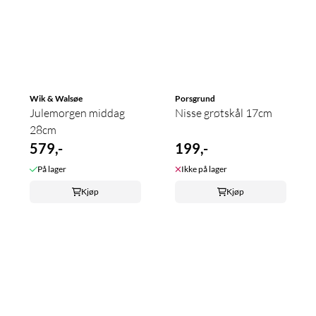
Wik & Walsøe
Porsgrund
Julemorgen middag
Nisse grøtskål 17cm
28cm
579,-
199,-
På lager
Ikke på lager
Kjøp
Kjøp