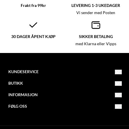
Frakt fra 99kr
LEVERING 1-3 UKEDAGER
Vi sender med Posten
30 DAGER ÅPENT KJØP
SIKKER BETALING
med Klarna eller Vipps
KUNDESERVICE
post@glassmagasinet.com
BUTIKK
Telefon: 57849222
Vilkår
INFORMASJON
Gate 1 116
Kontakt oss
Om oss
FØLG OSS
6700 Måløy
Opprett konto
Blogg
Facebook
Logg inn
Nyhetsbrev