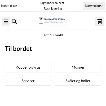
Faghandel på nett -
Hopp til innhold
Norwegian
Kontakt oss
Rask levering
Hjem
/
Til bordet
Til bordet
Kopper og krus
Mugger
Serviser
Skåler og boller