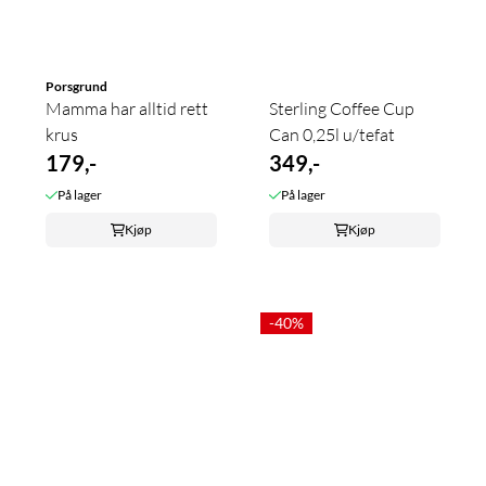
Porsgrund
Mamma har alltid rett
Sterling Coffee Cup
krus
Can 0,25l u/tefat
179,-
349,-
På lager
På lager
Kjøp
Kjøp
-40%