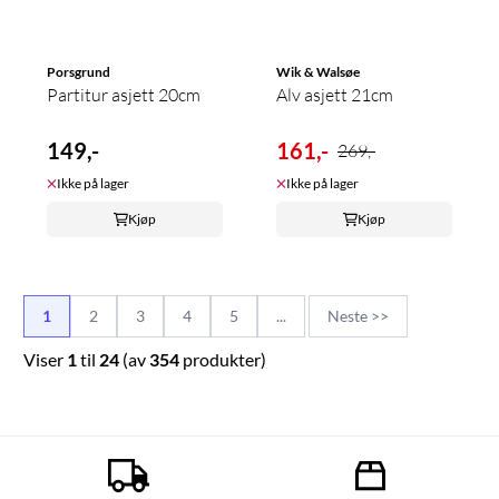
Porsgrund
Wik & Walsøe
Partitur asjett 20cm
Alv asjett 21cm
149,-
161,-
269,-
Ikke på lager
Ikke på lager
Kjøp
Kjøp
1
2
3
4
5
...
Neste >>
Viser
1
til
24
(av
354
produkter)