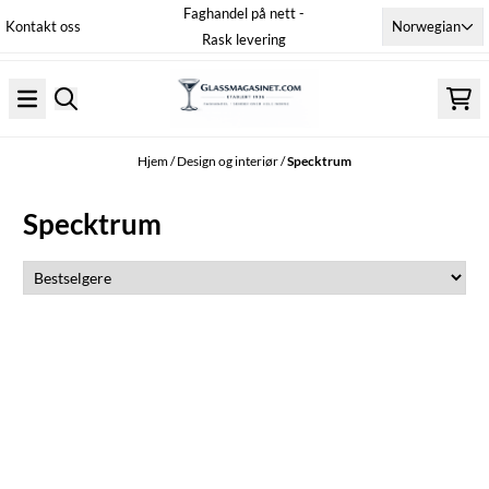
Faghandel på nett -
Hopp til innhold
Norwegian
Kontakt oss
Rask levering
Hjem
/
Design og interiør
/
Specktrum
Specktrum