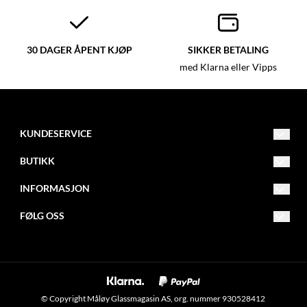
30 DAGER ÅPENT KJØP
SIKKER BETALING
med Klarna eller Vipps
KUNDESERVICE
post@glassmagasinet.com
BUTIKK
Telefon: 57849222
Vilkår
INFORMASJON
Gate 1 116
Kontakt oss
Om oss
FØLG OSS
6700 Måløy
Opprett konto
Blogg
Facebook
Logg inn
Nyhetsbrev
Instagram
Om informasjonskapsler
Nyhetsbrev
© Copyright Måløy Glassmagasin AS, org. nummer 930528412