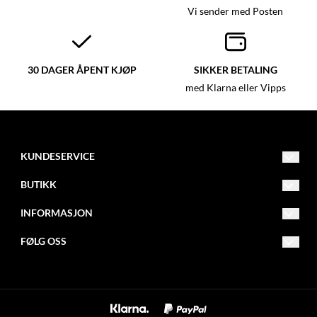
Vi sender med Posten
30 DAGER ÅPENT KJØP
SIKKER BETALING
med Klarna eller Vipps
KUNDESERVICE
post@glassmagasinet.com
BUTIKK
Telefon: 57849222
Vilkår
INFORMASJON
Gate 1 116
Kontakt oss
Om oss
FØLG OSS
6700 Måløy
Opprett konto
Blogg
Facebook
Logg inn
Nyhetsbrev
Instagram
Om informasjonskapsler