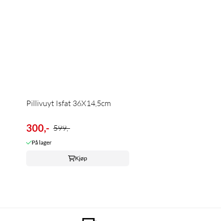
Pillivuyt Isfat 36X14,5cm
300,-
599,-
På lager
Kjøp