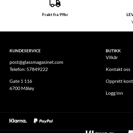
Frakt fra 99kr
LE
KUNDESERVICE
BUTIKK
Vilkår
post@glassmagasinet.com
Telefon: 57849222
Kontakt oss
Gate 1 116
Opprett kon
6700 Måløy
Logg inn