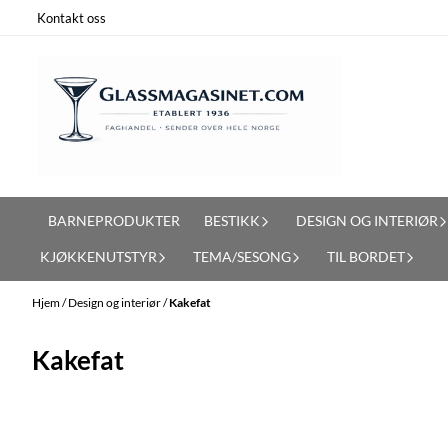
Hopp til innhold
Kontakt oss
BARNEPRODUKTER
BESTIKK
DESIGN OG INTERIØR
KJØKKENUTSTYR
TEMA/SESONG
TIL BORDET
Hjem
/
Design og interiør
/
Kakefat
Kakefat