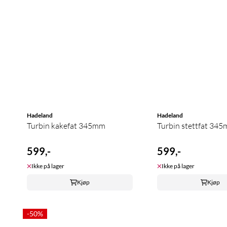
Hadeland
Hadeland
Turbin kakefat 345mm
Turbin stettfat 34
599,-
599,-
Ikke på lager
Ikke på lager
Kjøp
Kjøp
-50%