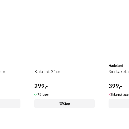
Hadeland
5mm
Kakefat 31cm
Siri kakef
299,-
399,-
På lager
Ikke på lage
Kjøp