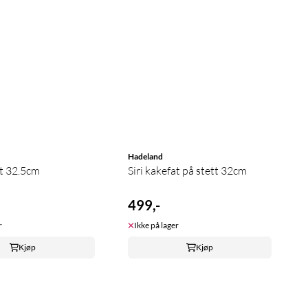
Hadeland
at 32.5cm
Siri kakefat på stett 32cm
499,-
r
Ikke på lager
Kjøp
Kjøp