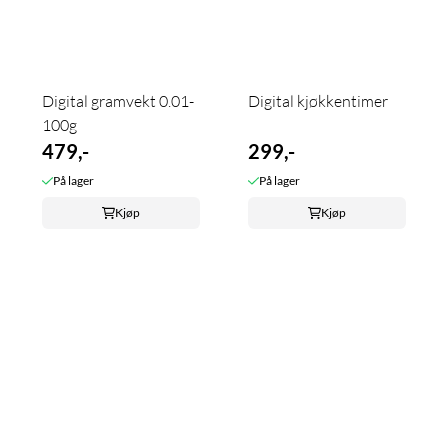
Digital gramvekt 0.01-
Digital kjøkkentimer
100g
479,-
299,-
På lager
På lager
Kjøp
Kjøp