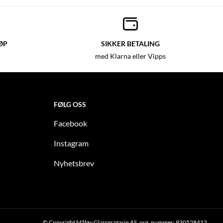
ØP
SIKKER BETALING
med Klarna eller Vipps
FØLG OSS
Facebook
Instagram
Nyhetsbrev
© Copyright Måløy Glassmagasin AS, org. nummer: 930528412