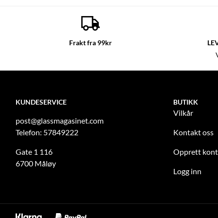
Frakt fra 99kr
LE
KUNDESERVICE
BUTIKK
Vilkår
post@glassmagasinet.com
Telefon: 57849222
Kontakt oss
Gate 1 116
Opprett kon
6700 Måløy
Logg inn