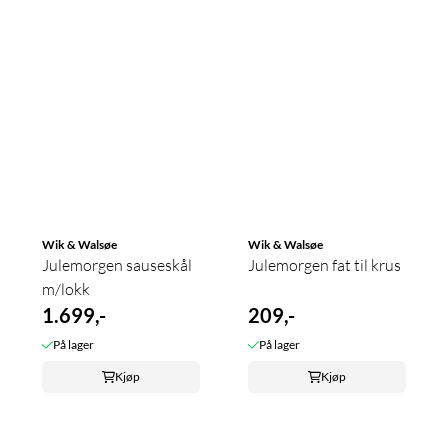
Wik & Walsøe
Wik & Walsøe
Julemorgen sauseskål
Julemorgen fat til krus
m/lokk
1.699,-
209,-
På lager
På lager
Kjøp
Kjøp