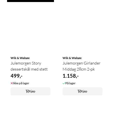
Wik & Walsøe
Wik & Walsøe
Julemorgen Story
Julemorgen Girlander
dessertskål med stett
Middag 28cm 2-pk
499,-
1.158,-
Ikke på lager
På lager
Kjøp
Kjøp