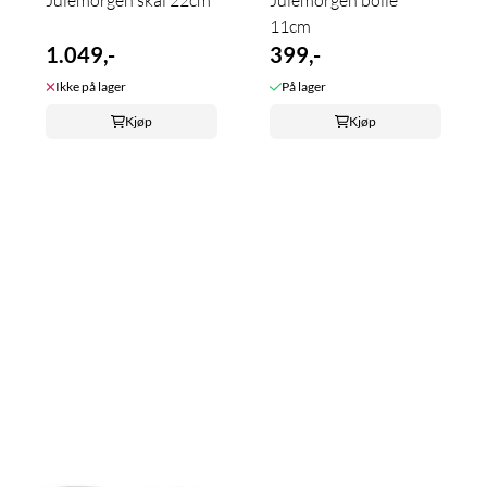
Julemorgen skål 22cm
Julemorgen bolle
11cm
1.049,-
399,-
Ikke på lager
På lager
Kjøp
Kjøp