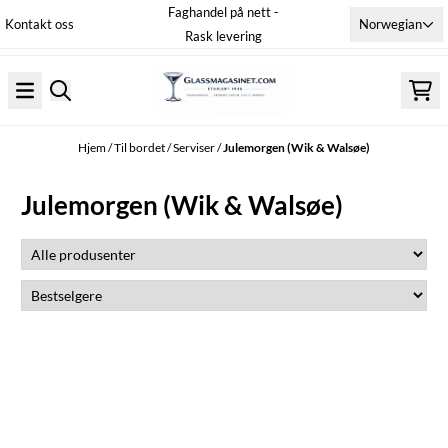
Faghandel på nett -
Hopp til innhold
Norwegian
Kontakt oss
Rask levering
Hjem
/
Til bordet
/
Serviser
/
Julemorgen (Wik & Walsøe)
Julemorgen (Wik & Walsøe)