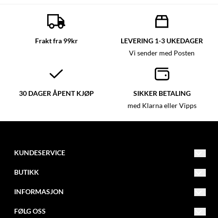
Frakt fra 99kr
LEVERING 1-3 UKEDAGER
Vi sender med Posten
30 DAGER ÅPENT KJØP
SIKKER BETALING
med Klarna eller Vipps
KUNDESERVICE
post@glassmagasinet.com
BUTIKK
Telefon: 57849222
Vilkår
INFORMASJON
Gate 1 116
Kontakt oss
Om oss
FØLG OSS
6700 Måløy