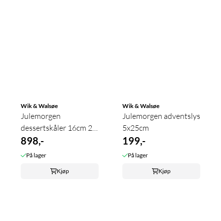
Wik & Walsøe
Wik & Walsøe
Julemorgen
Julemorgen adventslys
dessertskåler 16cm 2-
5x25cm
pk
898,-
199,-
På lager
På lager
Kjøp
Kjøp