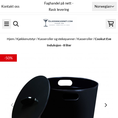
Faghandel på nett -
Hopp til innhold
Norwegian
Kontakt oss
Rask levering
Hjem
/
Kjøkkenutstyr
/
Kasseroller og stekepanner
/
Kasseroller
/
Cookut Eve
Induksjon - 8 liter
-50%