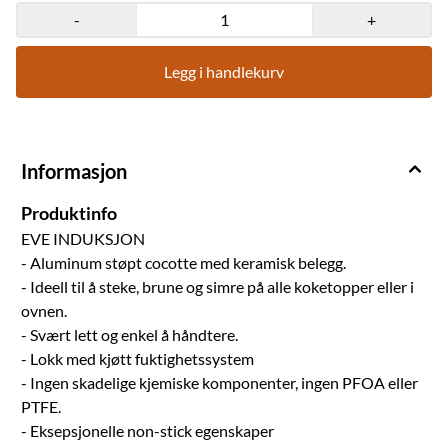
egenskaper - Svært god varmedistrubisjon, lavt energi forbruk -
-
+
Trenger ingen eller lite olje eller fett sammenlignet med andre
kasseroller - Ekstremt ripe sterk - Lett å vaske kermaisk belegg
Diameter: Tåler inntill 260C i ovn. Oppvaskmaskinsikker
Legg i handlekurv
Informasjon
Produktinfo
EVE INDUKSJON
- Aluminum støpt cocotte med keramisk belegg.
- Ideell til å steke, brune og simre på alle koketopper eller i
ovnen.
- Svært lett og enkel å håndtere.
- Lokk med kjøtt fuktighetssystem
- Ingen skadelige kjemiske komponenter, ingen PFOA eller
PTFE.
- Eksepsjonelle non-stick egenskaper