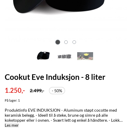
Cookut Eve Induksjon - 8 liter
1.250,-
2.499,-
- 50%
På lager
: 1
Produktinfo EVE INDUKSJON - Aluminum støpt cocotte med
keramisk belegg. - Ideell til å steke, brune og simre på alle
koketopper eller i ovnen. - Svært lett og enkel å håndtere. - Lokk
med kjøtt fuktighetssystem - Ingen skadelige kjemiske
Les mer
komponenter, ingen PFOA eller PTFE. - Eksepsjonelle non-stick