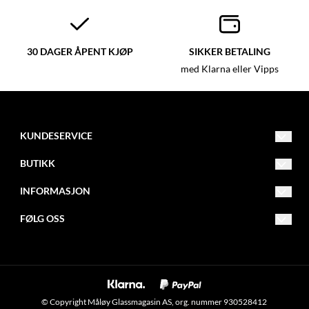
30 DAGER ÅPENT KJØP
SIKKER BETALING
med Klarna eller Vipps
KUNDESERVICE
post@glassmagasinet.com
BUTIKK
Telefon: 57849222
Vilkår
INFORMASJON
Gate 1 116
Kontakt oss
Om oss
FØLG OSS
6700 Måløy
Opprett konto
Blogg
Facebook
Logg inn
Nyhetsbrev
Instagram
Om informasjonskapsler
Nyhetsbrev
© Copyright Måløy Glassmagasin AS, org. nummer 930528412