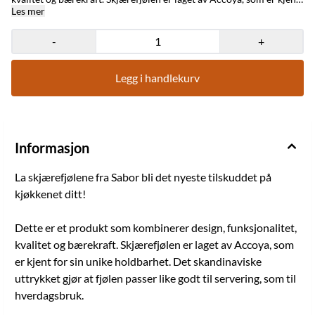
for sin unike holdbarhet. Det skandinaviske uttrykket gjør at fjølen
Les mer
passer like godt til servering, som til hverdagsbruk. Det beste av alt?
Skjærefjølen tåler oppvaskmaskin, krever minimalt vedlikehold og
-
+
er produsert i Norge. Den er naturlig antibakteriell og inneholder
hverken mikroplast, kjemikalier eller lim. Det myke treet gjør
skjærefjølen skånsom mot knivene dine. Accoya produseres ved
Legg i handlekurv
hjelp av en prosess som er kjent for sin lave miljøbelastning. Det
foretas en modifisering av trevirket som vil forlenge levetiden,
motvirke deformasjon, og gjør fjølen både hygienisk og lett å
vedlikeholde. Det opprinnelige trevirket er furu, og kommer fra
ansvarlig forvaltet skogbruk. Produksjonen av Accoya har et lavt
miljøavtrykk.
Informasjon
La skjærefjølene fra Sabor bli det nyeste tilskuddet på
kjøkkenet ditt!
Dette er et produkt som kombinerer design, funksjonalitet,
kvalitet og bærekraft. Skjærefjølen er laget av Accoya, som
er kjent for sin unike holdbarhet. Det skandinaviske
uttrykket gjør at fjølen passer like godt til servering, som til
hverdagsbruk.