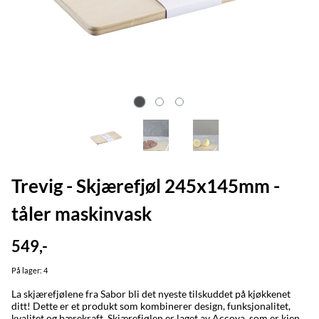
Trevig - Skjærefjøl 245x145mm -
tåler maskinvask
549,-
På lager
: 4
La skjærefjølene fra Sabor bli det nyeste tilskuddet på kjøkkenet
ditt! Dette er et produkt som kombinerer design, funksjonalitet,
kvalitet og bærekraft. Skjærefjølen er laget av Accoya, som er kjent