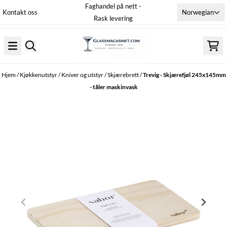
Faghandel på nett -
Hopp til innhold
Norwegian
Kontakt oss
Rask levering
Hjem
/
Kjøkkenutstyr
/
Kniver og utstyr
/
Skjærebrett
/
Trevig - Skjærefjøl 245x145mm
- tåler maskinvask