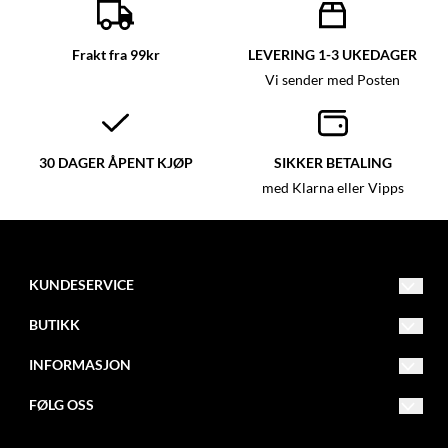
Frakt fra 99kr
LEVERING 1-3 UKEDAGER
Vi sender med Posten
30 DAGER ÅPENT KJØP
SIKKER BETALING
med Klarna eller Vipps
KUNDESERVICE
post@glassmagasinet.com
BUTIKK
Telefon: 57849222
Vilkår
INFORMASJON
Gate 1 116
Kontakt oss
Om oss
FØLG OSS
6700 Måløy
Opprett konto
Blogg
Facebook