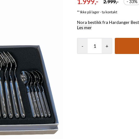
1.999,-
2.999,-
- 33%
** Ikke på lager - ta kontakt
Les mer
-
+