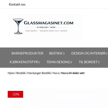
Hopp til innhold
Kontakt oss
BARNEPRODUKTER
BESTIKK
DESIGN OG INTERIØR
KJØKKENUTSTYR
TEMA/SESONG
TIL BORDET
Hjem
/
Bestikk
/
Hardanger Bestikk
/
Nora
/
Nora 24-deler sett
-33%