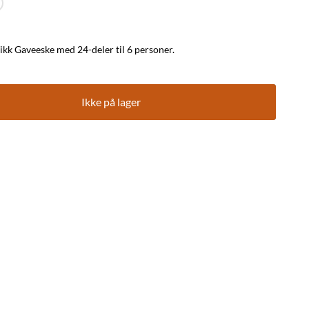
Nora bestikk fra Hardanger Bestikk Gaveeske med 24-deler til 6 personer.
Ikke på lager