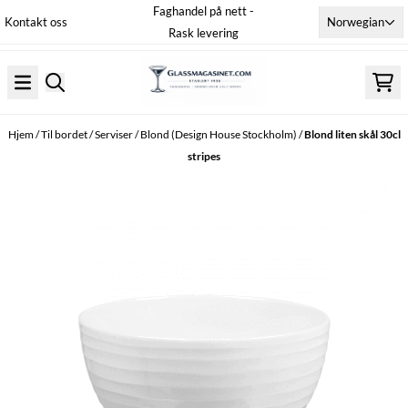
Faghandel på nett -
Hopp til innhold
Norwegian
Kontakt oss
Rask levering
Hjem
/
Til bordet
/
Serviser
/
Blond (Design House Stockholm)
/
Blond liten skål 30cl
stripes