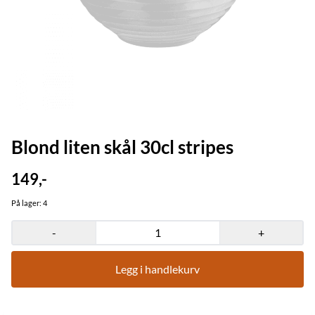
Blond liten skål 30cl stripes
149,-
På lager
: 4
-
+
Legg i handlekurv