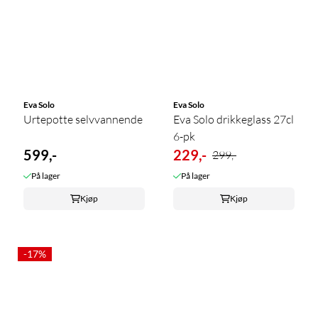
Eva Solo
Eva Solo
Urtepotte selvvannende
Eva Solo drikkeglass 27cl
6-pk
599,-
229,-
299,-
På lager
På lager
Kjøp
Kjøp
-17%