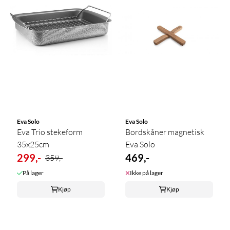
Eva Solo
Eva Solo
Eva Trio stekeform
Bordskåner magnetisk
35x25cm
Eva Solo
299,-
469,-
359,-
På lager
Ikke på lager
Kjøp
Kjøp