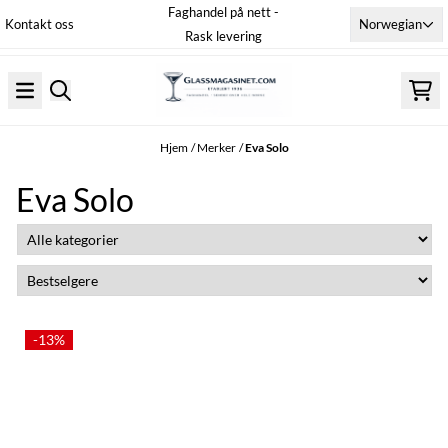
Faghandel på nett -
Hopp til innhold
Norwegian
Kontakt oss
Rask levering
Hjem
/
Merker
/
Eva Solo
Eva Solo
-13%