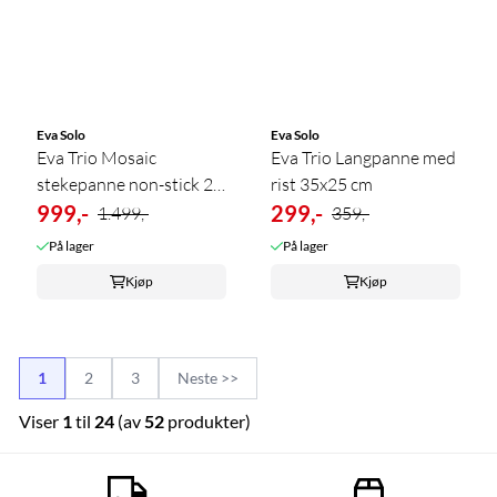
Eva Solo
Eva Solo
Eva Trio Mosaic
Eva Trio Langpanne med
stekepanne non-stick 28
rist 35x25 cm
cm
999,-
299,-
1.499,-
359,-
På lager
På lager
Kjøp
Kjøp
1
2
3
Neste >>
Viser
1
til
24
(av
52
produkter)