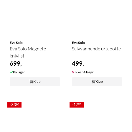
Eva Solo
Eva Solo
Eva Solo Magneto
Selvvannende urtepotte
knivlist
699,-
499,-
På lager
Ikke på lager
Kjøp
Kjøp
-33%
-17%