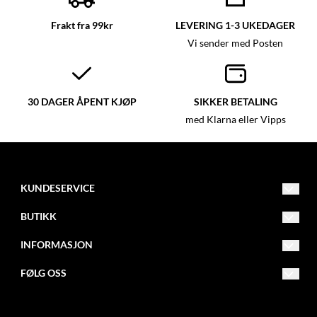
Frakt fra 99kr
LEVERING 1-3 UKEDAGER
Vi sender med Posten
30 DAGER ÅPENT KJØP
SIKKER BETALING
med Klarna eller Vipps
KUNDESERVICE
post@glassmagasinet.com
BUTIKK
Telefon: 57849222
Vilkår
INFORMASJON
Gate 1 116
Kontakt oss
Om oss
FØLG OSS
6700 Måløy
Opprett konto
Blogg
Facebook