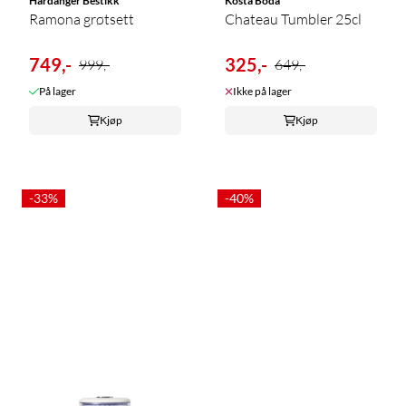
Hardanger Bestikk
Kosta Boda
Ramona grøtsett
Chateau Tumbler 25cl
749,-
325,-
999,-
649,-
På lager
Ikke på lager
Kjøp
Kjøp
-33%
-40%