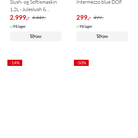
Slush- og Softismaskin
Intermezzo blue DOF
1,2L - Juleslush & ...
2.999,-
299,-
4.449,-
499,-
På lager
På lager
Kjøp
Kjøp
-14%
-50%