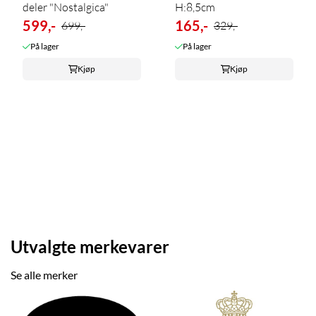
deler "Nostalgica"
H:8,5cm
599,-
165,-
699,-
329,-
På lager
På lager
Kjøp
Kjøp
Read our size guide
Utvalgte merkevarer
Se alle merker