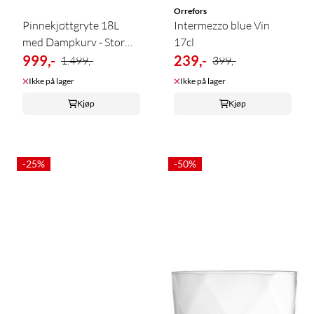
Orrefors
Pinnekjøttgryte 18L
Intermezzo blue Vin
med Dampkurv - Stor
17cl
Stålgryte ...
999,-
239,-
1.499,-
399,-
Ikke på lager
Ikke på lager
Kjøp
Kjøp
-25%
-50%