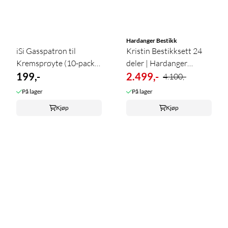
Hardanger Bestikk
iSi Gasspatron til
Kristin Bestikksett 24
Kremsprøyte (10-pack) -
deler | Hardanger
...
199,-
Bestikk ...
2.499,-
4.100,-
På lager
På lager
Kjøp
Kjøp