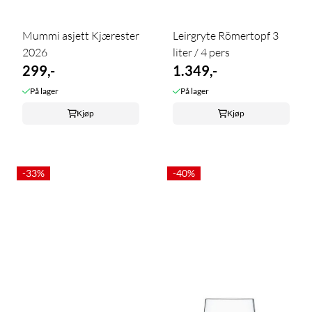
Mummi asjett Kjærester
Leirgryte Römertopf 3
2026
liter / 4 pers
299,-
1.349,-
På lager
På lager
Kjøp
Kjøp
-33%
-40%