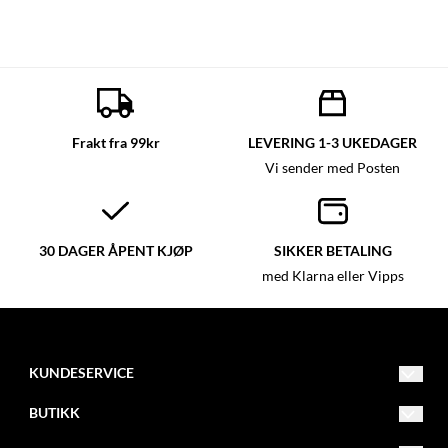
Frakt fra 99kr
LEVERING 1-3 UKEDAGER
Vi sender med Posten
30 DAGER ÅPENT KJØP
SIKKER BETALING
med Klarna eller Vipps
KUNDESERVICE
post@glassmagasinet.com
BUTIKK
Telefon: 57849222
Vilkår