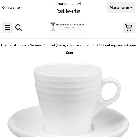
Faghandel på nett -
Hopp til innhold
Norwegian
Kontakt oss
Rask levering
Hjem
/
Til bordet
/
Serviser
/
Blond (Design House Stockholm)
/
Blond espresso stripes
10cm